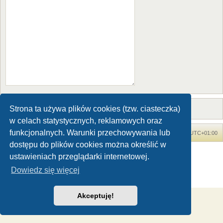
Strona ta używa plików cookies (tzw. ciasteczka)
w celach statystycznych, reklamowych oraz
funkcjonalnych. Warunki przechowywania lub
Forum Dinozaury.com
Strona główna
Strefa czasowa
UTC+01:00
dostępu do plików cookies można określić w
Dinozaury.com
© 2006-2020
ustawieniach przeglądarki internetowej.
Technologię dostarcza
phpBB
® Forum Software © phpBB Limited
Dowiedz się więcej
Polski pakiet językowy dostarcza
phpBB.pl
Zasady ochrony danych osobowych
|
Regulamin
Akceptuję!