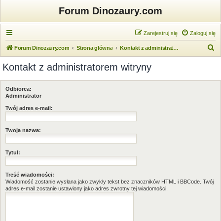
Forum Dinozaury.com
Zarejestruj się
Zaloguj się
S
Forum Dinozaury.com
Strona główna
Kontakt z administratorem witryny
z
Kontakt z administratorem witryny
u
k
Odbiorca:
a
Administrator
j
Twój adres e-mail:
Twoja nazwa:
Tytuł:
Treść wiadomości:
Wiadomość zostanie wysłana jako zwykły tekst bez znaczników HTML i BBCode. Twój
adres e-mail zostanie ustawiony jako adres zwrotny tej wiadomości.