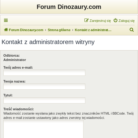
Forum Dinozaury.com
Zarejestruj się
Zaloguj się
S
Forum Dinozaury.com
Strona główna
Kontakt z administratorem witryny
z
Kontakt z administratorem witryny
u
k
Odbiorca:
a
Administrator
j
Twój adres e-mail:
Twoja nazwa:
Tytuł:
Treść wiadomości:
Wiadomość zostanie wysłana jako zwykły tekst bez znaczników HTML i BBCode. Twój
adres e-mail zostanie ustawiony jako adres zwrotny tej wiadomości.