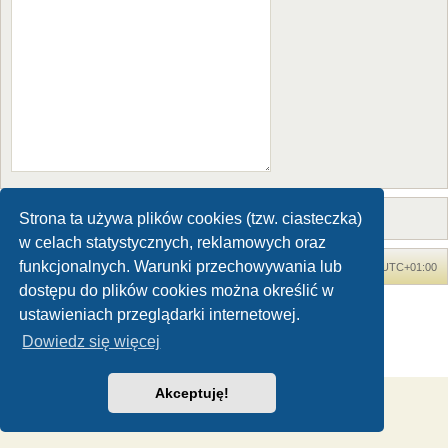
Strona ta używa plików cookies (tzw. ciasteczka)
w celach statystycznych, reklamowych oraz
funkcjonalnych. Warunki przechowywania lub
Forum Dinozaury.com
Strona główna
Strefa czasowa
UTC+01:00
dostępu do plików cookies można określić w
Dinozaury.com
© 2006-2020
ustawieniach przeglądarki internetowej.
Technologię dostarcza
phpBB
® Forum Software © phpBB Limited
Dowiedz się więcej
Polski pakiet językowy dostarcza
phpBB.pl
Zasady ochrony danych osobowych
|
Regulamin
Akceptuję!