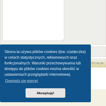
Strona ta używa plików cookies (tzw. ciasteczka)
w celach statystycznych, reklamowych oraz
funkcjonalnych. Warunki przechowywania lub
Forum Dinozaury.com
Strona główna
Strefa czasowa
UTC+01:00
dostępu do plików cookies można określić w
Dinozaury.com
© 2006-2020
ustawieniach przeglądarki internetowej.
Technologię dostarcza
phpBB
® Forum Software © phpBB Limited
Dowiedz się więcej
Polski pakiet językowy dostarcza
phpBB.pl
Zasady ochrony danych osobowych
|
Regulamin
Akceptuję!