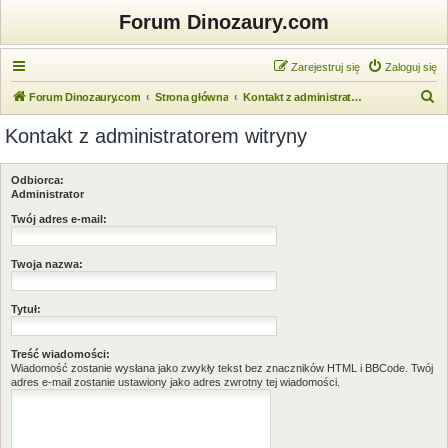
Forum Dinozaury.com
Zarejestruj się
Zaloguj się
S
Forum Dinozaury.com
Strona główna
Kontakt z administratorem witryny
z
Kontakt z administratorem witryny
u
k
Odbiorca:
a
Administrator
j
Twój adres e-mail:
Twoja nazwa:
Tytuł:
Treść wiadomości:
Wiadomość zostanie wysłana jako zwykły tekst bez znaczników HTML i BBCode. Twój
adres e-mail zostanie ustawiony jako adres zwrotny tej wiadomości.