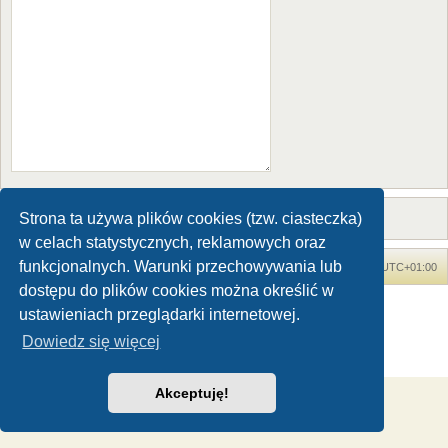
Strona ta używa plików cookies (tzw. ciasteczka)
w celach statystycznych, reklamowych oraz
funkcjonalnych. Warunki przechowywania lub
Forum Dinozaury.com
Strona główna
Strefa czasowa
UTC+01:00
dostępu do plików cookies można określić w
Dinozaury.com
© 2006-2020
ustawieniach przeglądarki internetowej.
Technologię dostarcza
phpBB
® Forum Software © phpBB Limited
Dowiedz się więcej
Polski pakiet językowy dostarcza
phpBB.pl
Zasady ochrony danych osobowych
|
Regulamin
Akceptuję!