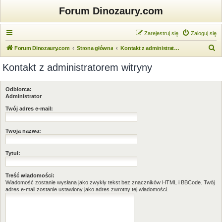
Forum Dinozaury.com
Zarejestruj się
Zaloguj się
S
Forum Dinozaury.com
Strona główna
Kontakt z administratorem witryny
z
Kontakt z administratorem witryny
u
k
Odbiorca:
a
Administrator
j
Twój adres e-mail:
Twoja nazwa:
Tytuł:
Treść wiadomości:
Wiadomość zostanie wysłana jako zwykły tekst bez znaczników HTML i BBCode. Twój
adres e-mail zostanie ustawiony jako adres zwrotny tej wiadomości.