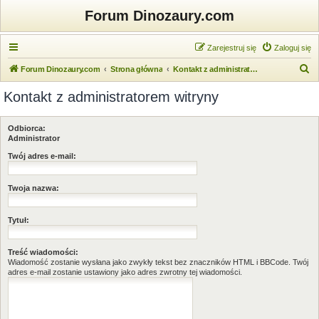
Forum Dinozaury.com
Zarejestruj się
Zaloguj się
S
Forum Dinozaury.com
Strona główna
Kontakt z administratorem witryny
z
Kontakt z administratorem witryny
u
k
Odbiorca:
a
Administrator
j
Twój adres e-mail:
Twoja nazwa:
Tytuł:
Treść wiadomości:
Wiadomość zostanie wysłana jako zwykły tekst bez znaczników HTML i BBCode. Twój
adres e-mail zostanie ustawiony jako adres zwrotny tej wiadomości.