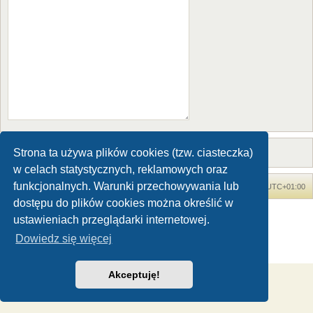
Strona ta używa plików cookies (tzw. ciasteczka)
w celach statystycznych, reklamowych oraz
funkcjonalnych. Warunki przechowywania lub
Forum Dinozaury.com
Strona główna
Strefa czasowa
UTC+01:00
dostępu do plików cookies można określić w
Dinozaury.com
© 2006-2020
ustawieniach przeglądarki internetowej.
Technologię dostarcza
phpBB
® Forum Software © phpBB Limited
Dowiedz się więcej
Polski pakiet językowy dostarcza
phpBB.pl
Zasady ochrony danych osobowych
|
Regulamin
Akceptuję!