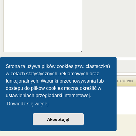
Strona ta używa plików cookies (tzw. ciasteczka)
w celach statystycznych, reklamowych oraz
funkcjonalnych. Warunki przechowywania lub
Forum Dinozaury.com
Strona główna
Strefa czasowa
UTC+01:00
dostępu do plików cookies można określić w
Dinozaury.com
© 2006-2020
ustawieniach przeglądarki internetowej.
Technologię dostarcza
phpBB
® Forum Software © phpBB Limited
Dowiedz się więcej
Polski pakiet językowy dostarcza
phpBB.pl
Zasady ochrony danych osobowych
|
Regulamin
Akceptuję!