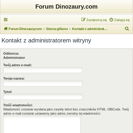
Forum Dinozaury.com
Zarejestruj się
Zaloguj się
S
Forum Dinozaury.com
Strona główna
Kontakt z administratorem witryny
z
Kontakt z administratorem witryny
u
k
Odbiorca:
a
Administrator
j
Twój adres e-mail:
Twoja nazwa:
Tytuł:
Treść wiadomości:
Wiadomość zostanie wysłana jako zwykły tekst bez znaczników HTML i BBCode. Twój
adres e-mail zostanie ustawiony jako adres zwrotny tej wiadomości.