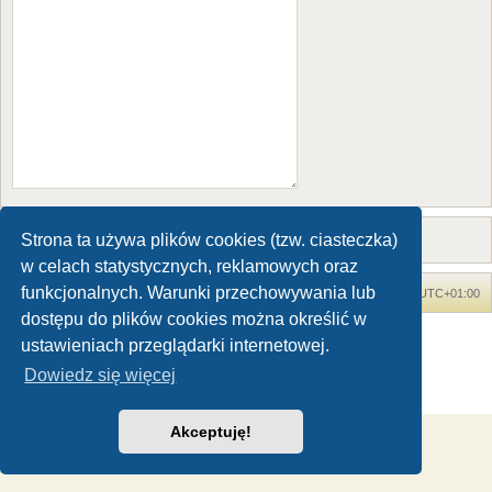
Strona ta używa plików cookies (tzw. ciasteczka)
w celach statystycznych, reklamowych oraz
funkcjonalnych. Warunki przechowywania lub
Forum Dinozaury.com
Strona główna
Strefa czasowa
UTC+01:00
dostępu do plików cookies można określić w
Dinozaury.com
© 2006-2020
ustawieniach przeglądarki internetowej.
Technologię dostarcza
phpBB
® Forum Software © phpBB Limited
Dowiedz się więcej
Polski pakiet językowy dostarcza
phpBB.pl
Zasady ochrony danych osobowych
|
Regulamin
Akceptuję!