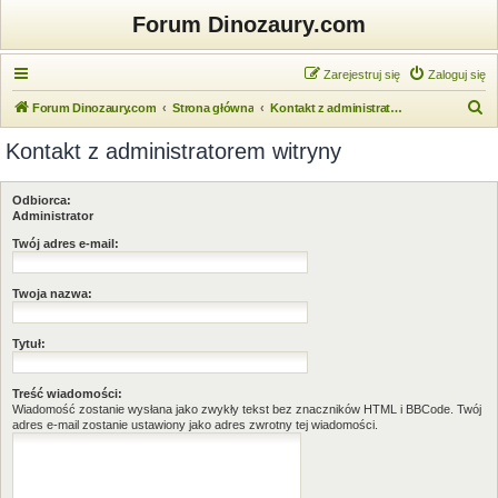
Forum Dinozaury.com
Zarejestruj się
Zaloguj się
S
Forum Dinozaury.com
Strona główna
Kontakt z administratorem witryny
z
Kontakt z administratorem witryny
u
k
Odbiorca:
a
Administrator
j
Twój adres e-mail:
Twoja nazwa:
Tytuł:
Treść wiadomości:
Wiadomość zostanie wysłana jako zwykły tekst bez znaczników HTML i BBCode. Twój
adres e-mail zostanie ustawiony jako adres zwrotny tej wiadomości.