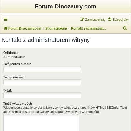
Forum Dinozaury.com
Zarejestruj się
Zaloguj się
S
Forum Dinozaury.com
Strona główna
Kontakt z administratorem witryny
z
Kontakt z administratorem witryny
u
k
Odbiorca:
a
Administrator
j
Twój adres e-mail:
Twoja nazwa:
Tytuł:
Treść wiadomości:
Wiadomość zostanie wysłana jako zwykły tekst bez znaczników HTML i BBCode. Twój
adres e-mail zostanie ustawiony jako adres zwrotny tej wiadomości.