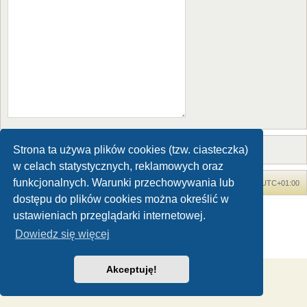
Strona ta używa plików cookies (tzw. ciasteczka)
w celach statystycznych, reklamowych oraz
funkcjonalnych. Warunki przechowywania lub
Forum Dinozaury.com
Strona główna
Strefa czasowa
UTC+01:00
dostępu do plików cookies można określić w
Dinozaury.com
© 2006-2020
ustawieniach przeglądarki internetowej.
Technologię dostarcza
phpBB
® Forum Software © phpBB Limited
Dowiedz się więcej
Polski pakiet językowy dostarcza
phpBB.pl
Zasady ochrony danych osobowych
|
Regulamin
Akceptuję!