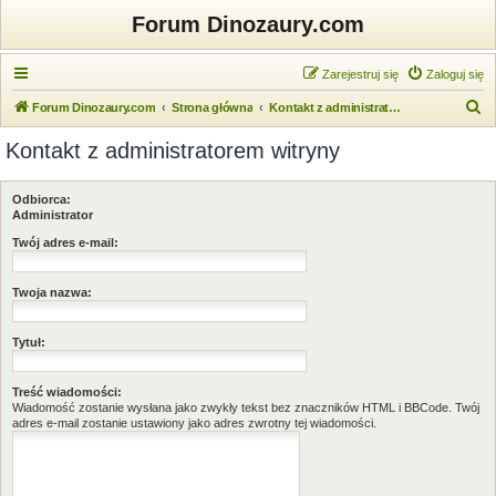
Forum Dinozaury.com
Zarejestruj się
Zaloguj się
S
Forum Dinozaury.com
Strona główna
Kontakt z administratorem witryny
z
Kontakt z administratorem witryny
u
k
Odbiorca:
a
Administrator
j
Twój adres e-mail:
Twoja nazwa:
Tytuł:
Treść wiadomości:
Wiadomość zostanie wysłana jako zwykły tekst bez znaczników HTML i BBCode. Twój
adres e-mail zostanie ustawiony jako adres zwrotny tej wiadomości.