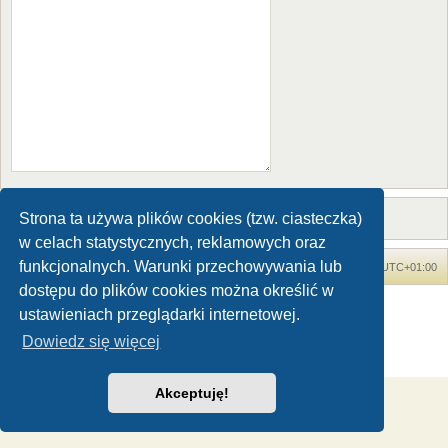
Strona ta używa plików cookies (tzw. ciasteczka)
w celach statystycznych, reklamowych oraz
funkcjonalnych. Warunki przechowywania lub
Forum Dinozaury.com
Strona główna
Strefa czasowa
UTC+01:00
dostępu do plików cookies można określić w
Dinozaury.com
© 2006-2020
ustawieniach przeglądarki internetowej.
Technologię dostarcza
phpBB
® Forum Software © phpBB Limited
Dowiedz się więcej
Polski pakiet językowy dostarcza
phpBB.pl
Zasady ochrony danych osobowych
|
Regulamin
Akceptuję!