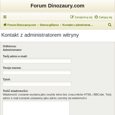
Forum Dinozaury.com
Zarejestruj się
Zaloguj się
S
Forum Dinozaury.com
Strona główna
Kontakt z administratorem witryny
z
Kontakt z administratorem witryny
u
k
Odbiorca:
a
Administrator
j
Twój adres e-mail:
Twoja nazwa:
Tytuł:
Treść wiadomości:
Wiadomość zostanie wysłana jako zwykły tekst bez znaczników HTML i BBCode. Twój
adres e-mail zostanie ustawiony jako adres zwrotny tej wiadomości.