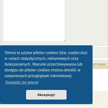
Strona ta używa plików cookies (tzw. ciasteczka)
w celach statystycznych, reklamowych oraz
funkcjonalnych. Warunki przechowywania lub
Forum Dinozaury.com
Strona główna
Strefa czasowa
UTC+01:00
dostępu do plików cookies można określić w
Dinozaury.com
© 2006-2020
ustawieniach przeglądarki internetowej.
Technologię dostarcza
phpBB
® Forum Software © phpBB Limited
Dowiedz się więcej
Polski pakiet językowy dostarcza
phpBB.pl
Zasady ochrony danych osobowych
|
Regulamin
Akceptuję!