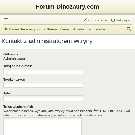
Forum Dinozaury.com
Zarejestruj się
Zaloguj się
S
Forum Dinozaury.com
Strona główna
Kontakt z administratorem witryny
z
Kontakt z administratorem witryny
u
k
Odbiorca:
a
Administrator
j
Twój adres e-mail:
Twoja nazwa:
Tytuł:
Treść wiadomości:
Wiadomość zostanie wysłana jako zwykły tekst bez znaczników HTML i BBCode. Twój
adres e-mail zostanie ustawiony jako adres zwrotny tej wiadomości.