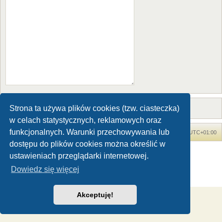
Strona ta używa plików cookies (tzw. ciasteczka)
w celach statystycznych, reklamowych oraz
funkcjonalnych. Warunki przechowywania lub
Forum Dinozaury.com
Strona główna
Strefa czasowa
UTC+01:00
dostępu do plików cookies można określić w
Dinozaury.com
© 2006-2020
ustawieniach przeglądarki internetowej.
Technologię dostarcza
phpBB
® Forum Software © phpBB Limited
Dowiedz się więcej
Polski pakiet językowy dostarcza
phpBB.pl
Zasady ochrony danych osobowych
|
Regulamin
Akceptuję!