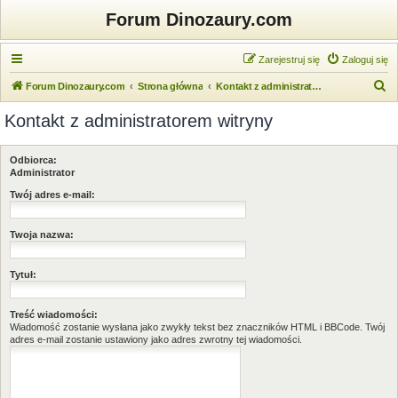
Forum Dinozaury.com
Zarejestruj się
Zaloguj się
S
Forum Dinozaury.com
Strona główna
Kontakt z administratorem witryny
z
Kontakt z administratorem witryny
u
k
Odbiorca:
a
Administrator
j
Twój adres e-mail:
Twoja nazwa:
Tytuł:
Treść wiadomości:
Wiadomość zostanie wysłana jako zwykły tekst bez znaczników HTML i BBCode. Twój
adres e-mail zostanie ustawiony jako adres zwrotny tej wiadomości.