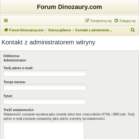
Forum Dinozaury.com
Zarejestruj się
Zaloguj się
S
Forum Dinozaury.com
Strona główna
Kontakt z administratorem witryny
z
Kontakt z administratorem witryny
u
k
Odbiorca:
a
Administrator
j
Twój adres e-mail:
Twoja nazwa:
Tytuł:
Treść wiadomości:
Wiadomość zostanie wysłana jako zwykły tekst bez znaczników HTML i BBCode. Twój
adres e-mail zostanie ustawiony jako adres zwrotny tej wiadomości.