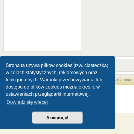
Strona ta używa plików cookies (tzw. ciasteczka)
w celach statystycznych, reklamowych oraz
funkcjonalnych. Warunki przechowywania lub
Forum Dinozaury.com
Strona główna
Strefa czasowa
UTC+01:00
dostępu do plików cookies można określić w
Dinozaury.com
© 2006-2020
ustawieniach przeglądarki internetowej.
Technologię dostarcza
phpBB
® Forum Software © phpBB Limited
Dowiedz się więcej
Polski pakiet językowy dostarcza
phpBB.pl
Zasady ochrony danych osobowych
|
Regulamin
Akceptuję!