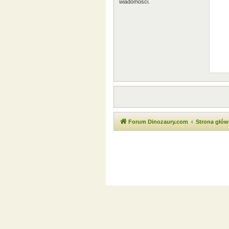
wiadomości.
Forum Dinozaury.com
Strona głó