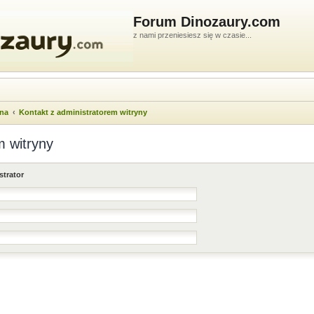
Forum Dinozaury.com
z nami przeniesiesz się w czasie...
wna
Kontakt z administratorem witryny
m witryny
strator