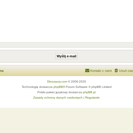
wna
Kontakt z nami
Usuń cias
Dinozaury.com
© 2006-2020
Technologię dostarcza
phpBB
® Forum Software © phpBB Limited
Polski pakiet językowy dostarcza
phpBB.pl
Zasady ochrony danych osobowych
|
Regulamin