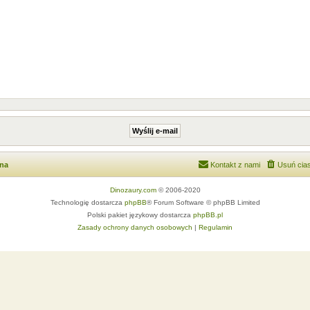
wna
Kontakt z nami
Usuń cias
Dinozaury.com
© 2006-2020
Technologię dostarcza
phpBB
® Forum Software © phpBB Limited
Polski pakiet językowy dostarcza
phpBB.pl
Zasady ochrony danych osobowych
|
Regulamin