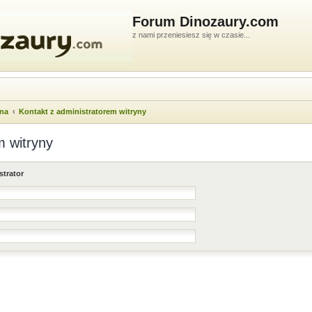
Forum Dinozaury.com
z nami przeniesiesz się w czasie...
wna
Kontakt z administratorem witryny
m witryny
strator