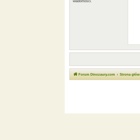
wiadomości.
Forum Dinozaury.com
Strona głó