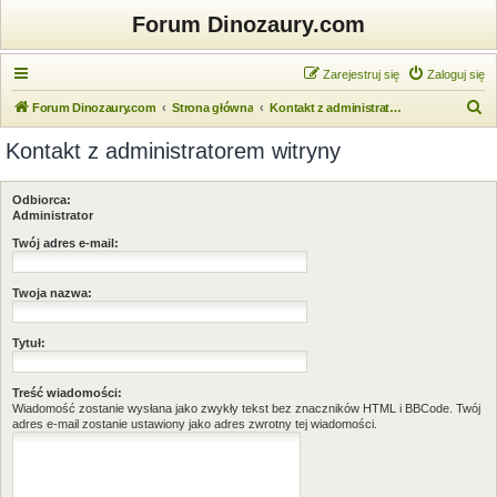
Forum Dinozaury.com
Zarejestruj się
Zaloguj się
S
Forum Dinozaury.com
Strona główna
Kontakt z administratorem witryny
z
Kontakt z administratorem witryny
u
k
Odbiorca:
a
Administrator
j
Twój adres e-mail:
Twoja nazwa:
Tytuł:
Treść wiadomości:
Wiadomość zostanie wysłana jako zwykły tekst bez znaczników HTML i BBCode. Twój
adres e-mail zostanie ustawiony jako adres zwrotny tej wiadomości.