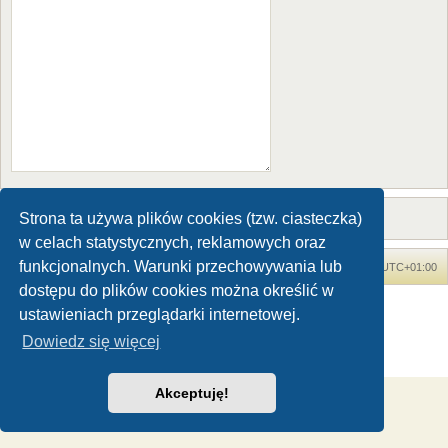
Strona ta używa plików cookies (tzw. ciasteczka)
w celach statystycznych, reklamowych oraz
funkcjonalnych. Warunki przechowywania lub
Forum Dinozaury.com
Strona główna
Strefa czasowa
UTC+01:00
dostępu do plików cookies można określić w
Dinozaury.com
© 2006-2020
ustawieniach przeglądarki internetowej.
Technologię dostarcza
phpBB
® Forum Software © phpBB Limited
Dowiedz się więcej
Polski pakiet językowy dostarcza
phpBB.pl
Zasady ochrony danych osobowych
|
Regulamin
Akceptuję!