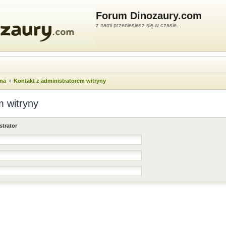
Forum Dinozaury.com
z nami przeniesiesz się w czasie...
wna
Kontakt z administratorem witryny
m witryny
strator