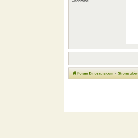
wiadomości.
Forum Dinozaury.com
Strona głó