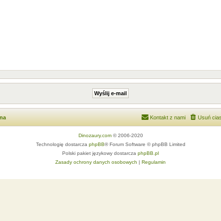
wna
Kontakt z nami
Usuń cias
Dinozaury.com
© 2006-2020
Technologię dostarcza
phpBB
® Forum Software © phpBB Limited
Polski pakiet językowy dostarcza
phpBB.pl
Zasady ochrony danych osobowych
|
Regulamin