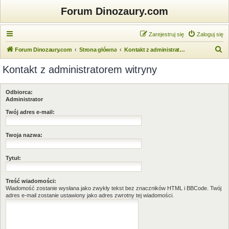
Forum Dinozaury.com
Zarejestruj się
Zaloguj się
S
Forum Dinozaury.com
Strona główna
Kontakt z administratorem witryny
z
Kontakt z administratorem witryny
u
k
Odbiorca:
a
Administrator
j
Twój adres e-mail:
Twoja nazwa:
Tytuł:
Treść wiadomości:
Wiadomość zostanie wysłana jako zwykły tekst bez znaczników HTML i BBCode. Twój
adres e-mail zostanie ustawiony jako adres zwrotny tej wiadomości.