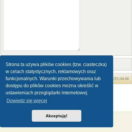
Strona ta używa plików cookies (tzw. ciasteczka)
w celach statystycznych, reklamowych oraz
funkcjonalnych. Warunki przechowywania lub
Forum Dinozaury.com
Strona główna
Strefa czasowa
UTC+01:00
dostępu do plików cookies można określić w
Dinozaury.com
© 2006-2020
ustawieniach przeglądarki internetowej.
Technologię dostarcza
phpBB
® Forum Software © phpBB Limited
Dowiedz się więcej
Polski pakiet językowy dostarcza
phpBB.pl
Zasady ochrony danych osobowych
|
Regulamin
Akceptuję!