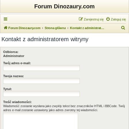
Forum Dinozaury.com
Zarejestruj się
Zaloguj się
S
Forum Dinozaury.com
Strona główna
Kontakt z administratorem witryny
z
Kontakt z administratorem witryny
u
k
Odbiorca:
a
Administrator
j
Twój adres e-mail:
Twoja nazwa:
Tytuł:
Treść wiadomości:
Wiadomość zostanie wysłana jako zwykły tekst bez znaczników HTML i BBCode. Twój
adres e-mail zostanie ustawiony jako adres zwrotny tej wiadomości.