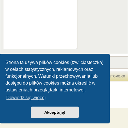
Strona ta używa plików cookies (tzw. ciasteczka)
w celach statystycznych, reklamowych oraz
funkcjonalnych. Warunki przechowywania lub
Forum Dinozaury.com
Strona główna
Strefa czasowa
UTC+01:00
dostępu do plików cookies można określić w
Dinozaury.com
© 2006-2020
ustawieniach przeglądarki internetowej.
Technologię dostarcza
phpBB
® Forum Software © phpBB Limited
Dowiedz się więcej
Polski pakiet językowy dostarcza
phpBB.pl
Zasady ochrony danych osobowych
|
Regulamin
Akceptuję!