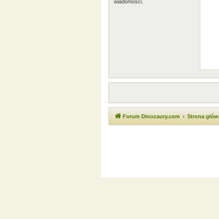
wiadomości.
Forum Dinozaury.com
Strona głó