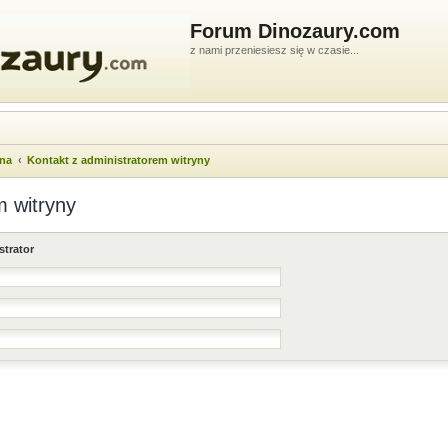
Forum Dinozaury.com
z nami przeniesiesz się w czasie...
wna
Kontakt z administratorem witryny
m witryny
strator