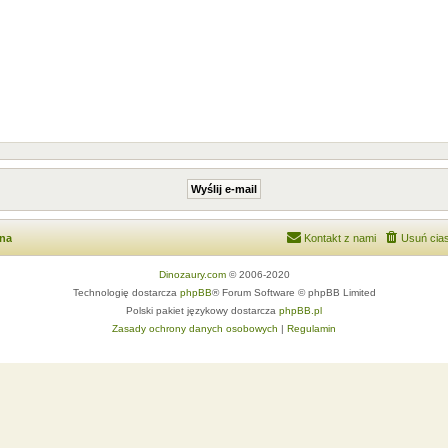
wna
Kontakt z nami
Usuń cias
Dinozaury.com
© 2006-2020
Technologię dostarcza
phpBB
® Forum Software © phpBB Limited
Polski pakiet językowy dostarcza
phpBB.pl
Zasady ochrony danych osobowych
|
Regulamin