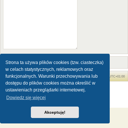
Strona ta używa plików cookies (tzw. ciasteczka)
w celach statystycznych, reklamowych oraz
funkcjonalnych. Warunki przechowywania lub
Forum Dinozaury.com
Strona główna
Strefa czasowa
UTC+01:00
dostępu do plików cookies można określić w
Dinozaury.com
© 2006-2020
ustawieniach przeglądarki internetowej.
Technologię dostarcza
phpBB
® Forum Software © phpBB Limited
Dowiedz się więcej
Polski pakiet językowy dostarcza
phpBB.pl
Zasady ochrony danych osobowych
|
Regulamin
Akceptuję!