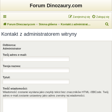
Forum Dinozaury.com
Zarejestruj się
Zaloguj się
S
Forum Dinozaury.com
Strona główna
Kontakt z administratorem witryny
z
Kontakt z administratorem witryny
u
k
Odbiorca:
a
Administrator
j
Twój adres e-mail:
Twoja nazwa:
Tytuł:
Treść wiadomości:
Wiadomość zostanie wysłana jako zwykły tekst bez znaczników HTML i BBCode. Twój
adres e-mail zostanie ustawiony jako adres zwrotny tej wiadomości.