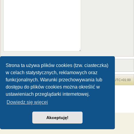
Strona ta używa plików cookies (tzw. ciasteczka)
w celach statystycznych, reklamowych oraz
funkcjonalnych. Warunki przechowywania lub
Forum Dinozaury.com
Strona główna
Strefa czasowa
UTC+01:00
dostępu do plików cookies można określić w
Dinozaury.com
© 2006-2020
ustawieniach przeglądarki internetowej.
Technologię dostarcza
phpBB
® Forum Software © phpBB Limited
Dowiedz się więcej
Polski pakiet językowy dostarcza
phpBB.pl
Zasady ochrony danych osobowych
|
Regulamin
Akceptuję!