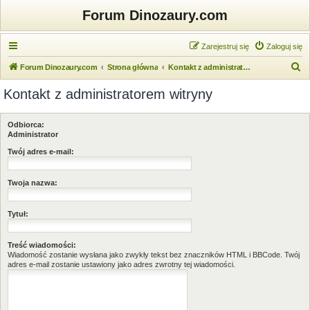
Forum Dinozaury.com
Zarejestruj się
Zaloguj się
S
Forum Dinozaury.com
Strona główna
Kontakt z administratorem witryny
z
Kontakt z administratorem witryny
u
k
Odbiorca:
a
Administrator
j
Twój adres e-mail:
Twoja nazwa:
Tytuł:
Treść wiadomości:
Wiadomość zostanie wysłana jako zwykły tekst bez znaczników HTML i BBCode. Twój
adres e-mail zostanie ustawiony jako adres zwrotny tej wiadomości.