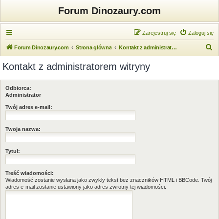
Forum Dinozaury.com
Zarejestruj się
Zaloguj się
S
Forum Dinozaury.com
Strona główna
Kontakt z administratorem witryny
z
Kontakt z administratorem witryny
u
k
Odbiorca:
a
Administrator
j
Twój adres e-mail:
Twoja nazwa:
Tytuł:
Treść wiadomości:
Wiadomość zostanie wysłana jako zwykły tekst bez znaczników HTML i BBCode. Twój
adres e-mail zostanie ustawiony jako adres zwrotny tej wiadomości.