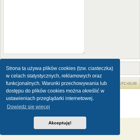
Strona ta używa plików cookies (tzw. ciasteczka)
w celach statystycznych, reklamowych oraz
funkcjonalnych. Warunki przechowywania lub
Forum Dinozaury.com
Strona główna
Strefa czasowa
UTC+01:00
dostępu do plików cookies można określić w
Dinozaury.com
© 2006-2020
ustawieniach przeglądarki internetowej.
Technologię dostarcza
phpBB
® Forum Software © phpBB Limited
Dowiedz się więcej
Polski pakiet językowy dostarcza
phpBB.pl
Zasady ochrony danych osobowych
|
Regulamin
Akceptuję!