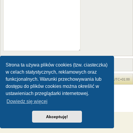
Strona ta używa plików cookies (tzw. ciasteczka)
w celach statystycznych, reklamowych oraz
funkcjonalnych. Warunki przechowywania lub
Forum Dinozaury.com
Strona główna
Strefa czasowa
UTC+01:00
dostępu do plików cookies można określić w
Dinozaury.com
© 2006-2020
ustawieniach przeglądarki internetowej.
Technologię dostarcza
phpBB
® Forum Software © phpBB Limited
Dowiedz się więcej
Polski pakiet językowy dostarcza
phpBB.pl
Zasady ochrony danych osobowych
|
Regulamin
Akceptuję!