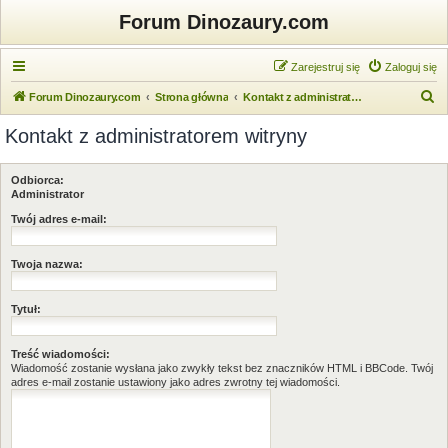
Forum Dinozaury.com
Zarejestruj się
Zaloguj się
S
Forum Dinozaury.com
Strona główna
Kontakt z administratorem witryny
z
Kontakt z administratorem witryny
u
k
Odbiorca:
a
Administrator
j
Twój adres e-mail:
Twoja nazwa:
Tytuł:
Treść wiadomości:
Wiadomość zostanie wysłana jako zwykły tekst bez znaczników HTML i BBCode. Twój
adres e-mail zostanie ustawiony jako adres zwrotny tej wiadomości.