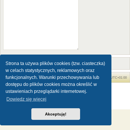
Strona ta używa plików cookies (tzw. ciasteczka)
w celach statystycznych, reklamowych oraz
funkcjonalnych. Warunki przechowywania lub
Forum Dinozaury.com
Strona główna
Strefa czasowa
UTC+01:00
dostępu do plików cookies można określić w
Dinozaury.com
© 2006-2020
ustawieniach przeglądarki internetowej.
Technologię dostarcza
phpBB
® Forum Software © phpBB Limited
Dowiedz się więcej
Polski pakiet językowy dostarcza
phpBB.pl
Zasady ochrony danych osobowych
|
Regulamin
Akceptuję!