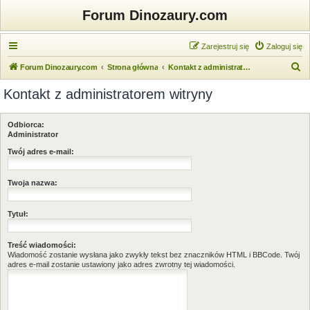
Forum Dinozaury.com
Zarejestruj się
Zaloguj się
S
Forum Dinozaury.com
Strona główna
Kontakt z administratorem witryny
z
Kontakt z administratorem witryny
u
k
Odbiorca:
a
Administrator
j
Twój adres e-mail:
Twoja nazwa:
Tytuł:
Treść wiadomości:
Wiadomość zostanie wysłana jako zwykły tekst bez znaczników HTML i BBCode. Twój
adres e-mail zostanie ustawiony jako adres zwrotny tej wiadomości.