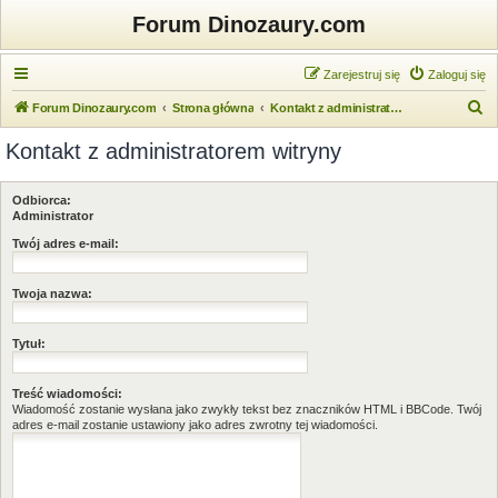
Forum Dinozaury.com
Zarejestruj się
Zaloguj się
S
Forum Dinozaury.com
Strona główna
Kontakt z administratorem witryny
z
Kontakt z administratorem witryny
u
k
Odbiorca:
a
Administrator
j
Twój adres e-mail:
Twoja nazwa:
Tytuł:
Treść wiadomości:
Wiadomość zostanie wysłana jako zwykły tekst bez znaczników HTML i BBCode. Twój
adres e-mail zostanie ustawiony jako adres zwrotny tej wiadomości.