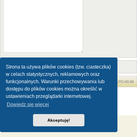
Strona ta używa plików cookies (tzw. ciasteczka)
w celach statystycznych, reklamowych oraz
funkcjonalnych. Warunki przechowywania lub
Forum Dinozaury.com
Strona główna
Strefa czasowa
UTC+01:00
dostępu do plików cookies można określić w
Dinozaury.com
© 2006-2020
ustawieniach przeglądarki internetowej.
Technologię dostarcza
phpBB
® Forum Software © phpBB Limited
Dowiedz się więcej
Polski pakiet językowy dostarcza
phpBB.pl
Zasady ochrony danych osobowych
|
Regulamin
Akceptuję!