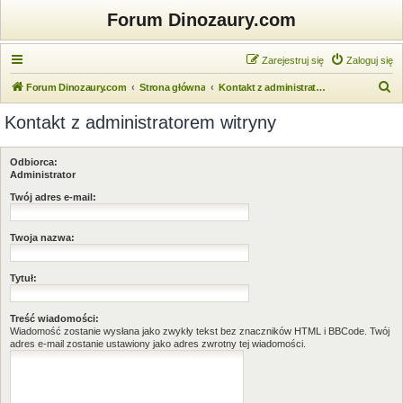
Forum Dinozaury.com
Zarejestruj się
Zaloguj się
S
Forum Dinozaury.com
Strona główna
Kontakt z administratorem witryny
z
Kontakt z administratorem witryny
u
k
Odbiorca:
a
Administrator
j
Twój adres e-mail:
Twoja nazwa:
Tytuł:
Treść wiadomości:
Wiadomość zostanie wysłana jako zwykły tekst bez znaczników HTML i BBCode. Twój
adres e-mail zostanie ustawiony jako adres zwrotny tej wiadomości.