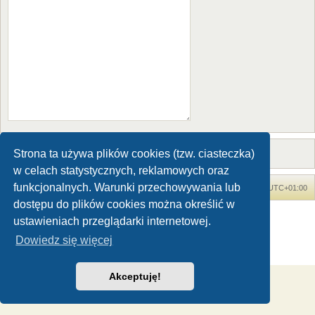
Strona ta używa plików cookies (tzw. ciasteczka)
w celach statystycznych, reklamowych oraz
funkcjonalnych. Warunki przechowywania lub
Forum Dinozaury.com
Strona główna
Strefa czasowa
UTC+01:00
dostępu do plików cookies można określić w
Dinozaury.com
© 2006-2020
ustawieniach przeglądarki internetowej.
Technologię dostarcza
phpBB
® Forum Software © phpBB Limited
Dowiedz się więcej
Polski pakiet językowy dostarcza
phpBB.pl
Zasady ochrony danych osobowych
|
Regulamin
Akceptuję!