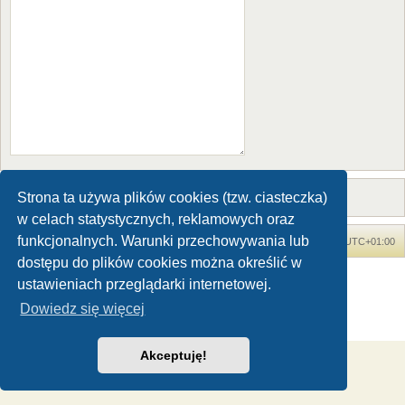
Strona ta używa plików cookies (tzw. ciasteczka)
w celach statystycznych, reklamowych oraz
funkcjonalnych. Warunki przechowywania lub
Forum Dinozaury.com
Strona główna
Strefa czasowa
UTC+01:00
dostępu do plików cookies można określić w
Dinozaury.com
© 2006-2020
ustawieniach przeglądarki internetowej.
Technologię dostarcza
phpBB
® Forum Software © phpBB Limited
Dowiedz się więcej
Polski pakiet językowy dostarcza
phpBB.pl
Zasady ochrony danych osobowych
|
Regulamin
Akceptuję!