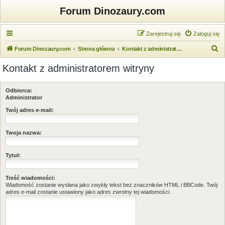
Forum Dinozaury.com
Zarejestruj się
Zaloguj się
S
Forum Dinozaury.com
Strona główna
Kontakt z administratorem witryny
z
Kontakt z administratorem witryny
u
k
Odbiorca:
a
Administrator
j
Twój adres e-mail:
Twoja nazwa:
Tytuł:
Treść wiadomości:
Wiadomość zostanie wysłana jako zwykły tekst bez znaczników HTML i BBCode. Twój
adres e-mail zostanie ustawiony jako adres zwrotny tej wiadomości.