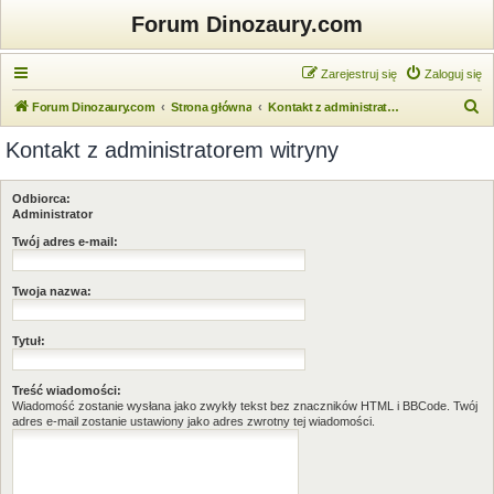
Forum Dinozaury.com
Zarejestruj się
Zaloguj się
S
Forum Dinozaury.com
Strona główna
Kontakt z administratorem witryny
z
Kontakt z administratorem witryny
u
k
Odbiorca:
a
Administrator
j
Twój adres e-mail:
Twoja nazwa:
Tytuł:
Treść wiadomości:
Wiadomość zostanie wysłana jako zwykły tekst bez znaczników HTML i BBCode. Twój
adres e-mail zostanie ustawiony jako adres zwrotny tej wiadomości.