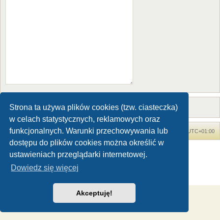
Strona ta używa plików cookies (tzw. ciasteczka)
w celach statystycznych, reklamowych oraz
funkcjonalnych. Warunki przechowywania lub
Forum Dinozaury.com
Strona główna
Strefa czasowa
UTC+01:00
dostępu do plików cookies można określić w
Dinozaury.com
© 2006-2020
ustawieniach przeglądarki internetowej.
Technologię dostarcza
phpBB
® Forum Software © phpBB Limited
Dowiedz się więcej
Polski pakiet językowy dostarcza
phpBB.pl
Zasady ochrony danych osobowych
|
Regulamin
Akceptuję!