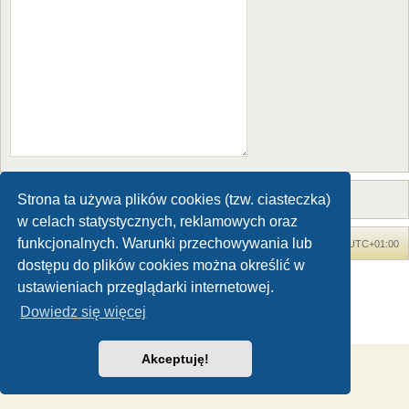
Strona ta używa plików cookies (tzw. ciasteczka)
w celach statystycznych, reklamowych oraz
funkcjonalnych. Warunki przechowywania lub
Forum Dinozaury.com
Strona główna
Strefa czasowa
UTC+01:00
dostępu do plików cookies można określić w
Dinozaury.com
© 2006-2020
ustawieniach przeglądarki internetowej.
Technologię dostarcza
phpBB
® Forum Software © phpBB Limited
Dowiedz się więcej
Polski pakiet językowy dostarcza
phpBB.pl
Zasady ochrony danych osobowych
|
Regulamin
Akceptuję!