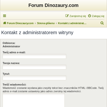
Forum Dinozaury.com
Zarejestruj się
Zaloguj się
S
Forum Dinozaury.com
Strona główna
Kontakt z administratorem witryny
z
Kontakt z administratorem witryny
u
k
Odbiorca:
a
Administrator
j
Twój adres e-mail:
Twoja nazwa:
Tytuł:
Treść wiadomości:
Wiadomość zostanie wysłana jako zwykły tekst bez znaczników HTML i BBCode. Twój
adres e-mail zostanie ustawiony jako adres zwrotny tej wiadomości.