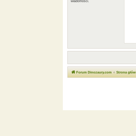
wiadomości.
Forum Dinozaury.com
Strona głó