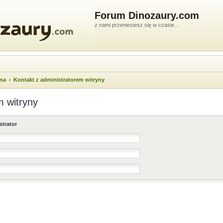
Forum Dinozaury.com
z nami przeniesiesz się w czasie...
wna
Kontakt z administratorem witryny
m witryny
strator