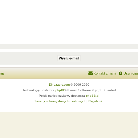
wna
Kontakt z nami
Usuń cias
Dinozaury.com
© 2006-2020
Technologię dostarcza
phpBB
® Forum Software © phpBB Limited
Polski pakiet językowy dostarcza
phpBB.pl
Zasady ochrony danych osobowych
|
Regulamin