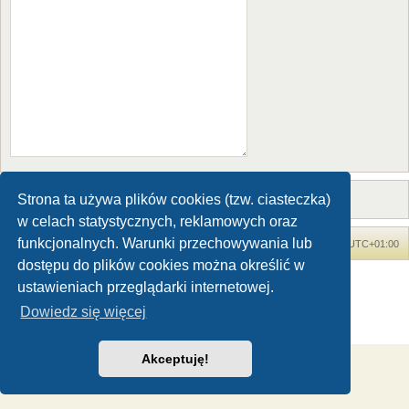
Strona ta używa plików cookies (tzw. ciasteczka)
w celach statystycznych, reklamowych oraz
funkcjonalnych. Warunki przechowywania lub
Forum Dinozaury.com
Strona główna
Strefa czasowa
UTC+01:00
dostępu do plików cookies można określić w
Dinozaury.com
© 2006-2020
ustawieniach przeglądarki internetowej.
Technologię dostarcza
phpBB
® Forum Software © phpBB Limited
Dowiedz się więcej
Polski pakiet językowy dostarcza
phpBB.pl
Zasady ochrony danych osobowych
|
Regulamin
Akceptuję!