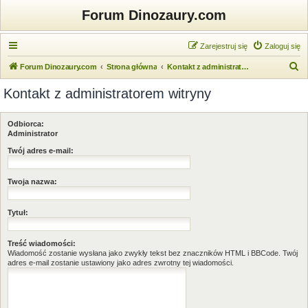
Forum Dinozaury.com
Zarejestruj się
Zaloguj się
S
Forum Dinozaury.com
Strona główna
Kontakt z administratorem witryny
z
Kontakt z administratorem witryny
u
k
Odbiorca:
a
Administrator
j
Twój adres e-mail:
Twoja nazwa:
Tytuł:
Treść wiadomości:
Wiadomość zostanie wysłana jako zwykły tekst bez znaczników HTML i BBCode. Twój
adres e-mail zostanie ustawiony jako adres zwrotny tej wiadomości.