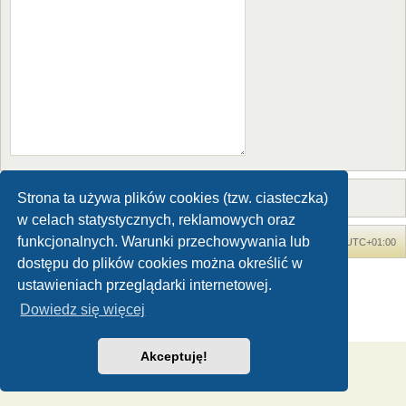
Strona ta używa plików cookies (tzw. ciasteczka)
w celach statystycznych, reklamowych oraz
funkcjonalnych. Warunki przechowywania lub
Forum Dinozaury.com
Strona główna
Strefa czasowa
UTC+01:00
dostępu do plików cookies można określić w
Dinozaury.com
© 2006-2020
ustawieniach przeglądarki internetowej.
Technologię dostarcza
phpBB
® Forum Software © phpBB Limited
Dowiedz się więcej
Polski pakiet językowy dostarcza
phpBB.pl
Zasady ochrony danych osobowych
|
Regulamin
Akceptuję!