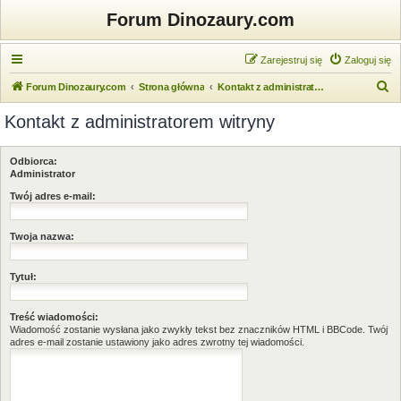
Forum Dinozaury.com
Zarejestruj się
Zaloguj się
S
Forum Dinozaury.com
Strona główna
Kontakt z administratorem witryny
z
Kontakt z administratorem witryny
u
k
Odbiorca:
a
Administrator
j
Twój adres e-mail:
Twoja nazwa:
Tytuł:
Treść wiadomości:
Wiadomość zostanie wysłana jako zwykły tekst bez znaczników HTML i BBCode. Twój
adres e-mail zostanie ustawiony jako adres zwrotny tej wiadomości.