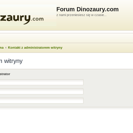
Forum Dinozaury.com
z nami przeniesiesz się w czasie...
wna
Kontakt z administratorem witryny
m witryny
strator