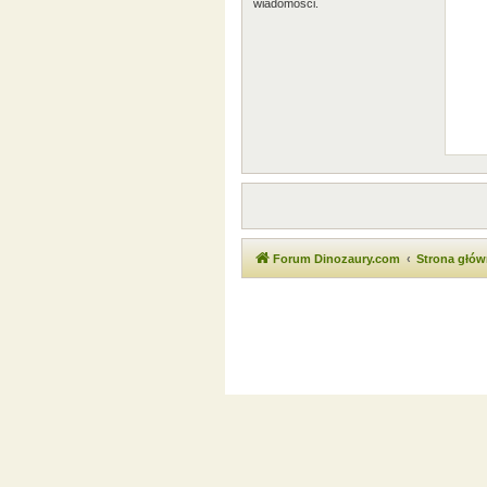
wiadomości.
Forum Dinozaury.com
Strona głó