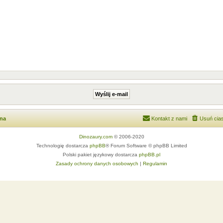
wna
Kontakt z nami
Usuń cias
Dinozaury.com
© 2006-2020
Technologię dostarcza
phpBB
® Forum Software © phpBB Limited
Polski pakiet językowy dostarcza
phpBB.pl
Zasady ochrony danych osobowych
|
Regulamin