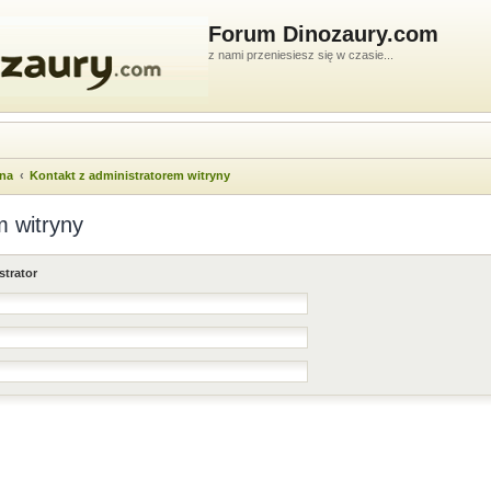
Forum Dinozaury.com
z nami przeniesiesz się w czasie...
wna
Kontakt z administratorem witryny
m witryny
strator