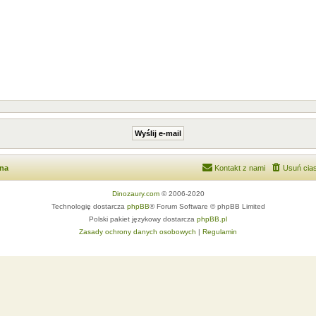
wna
Kontakt z nami
Usuń cias
Dinozaury.com
© 2006-2020
Technologię dostarcza
phpBB
® Forum Software © phpBB Limited
Polski pakiet językowy dostarcza
phpBB.pl
Zasady ochrony danych osobowych
|
Regulamin