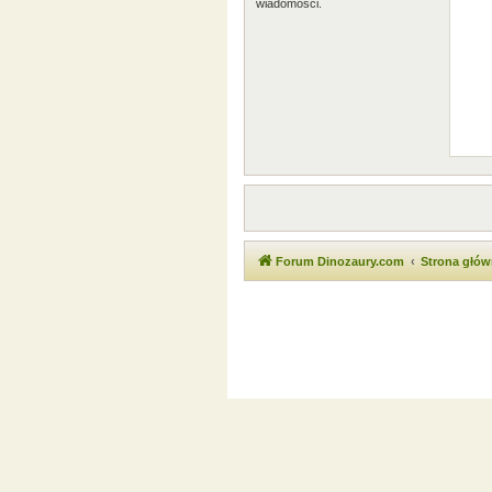
wiadomości.
Forum Dinozaury.com
Strona głó