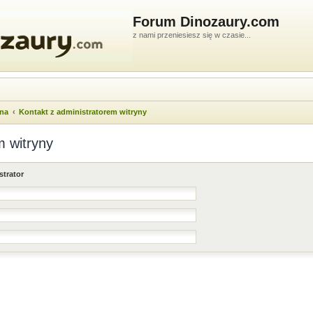
Forum Dinozaury.com
z nami przeniesiesz się w czasie...
wna
Kontakt z administratorem witryny
m witryny
strator