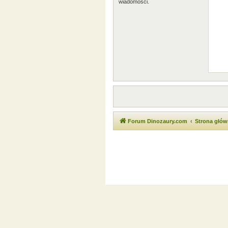
wiadomości.
Forum Dinozaury.com
Strona głó