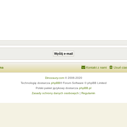
wna
Kontakt z nami
Usuń cias
Dinozaury.com
© 2006-2020
Technologię dostarcza
phpBB
® Forum Software © phpBB Limited
Polski pakiet językowy dostarcza
phpBB.pl
Zasady ochrony danych osobowych
|
Regulamin