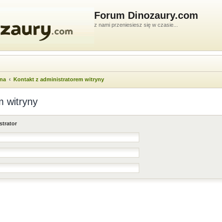
Forum Dinozaury.com
z nami przeniesiesz się w czasie...
wna
Kontakt z administratorem witryny
m witryny
strator