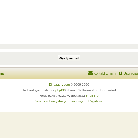
wna
Kontakt z nami
Usuń cias
Dinozaury.com
© 2006-2020
Technologię dostarcza
phpBB
® Forum Software © phpBB Limited
Polski pakiet językowy dostarcza
phpBB.pl
Zasady ochrony danych osobowych
|
Regulamin