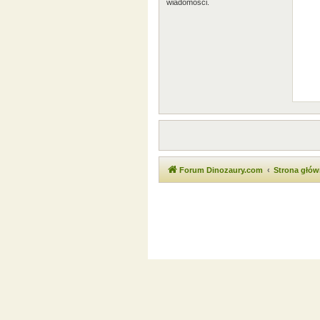
wiadomości.
Forum Dinozaury.com
Strona głó