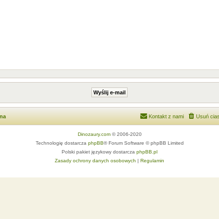
wna
Kontakt z nami
Usuń cias
Dinozaury.com
© 2006-2020
Technologię dostarcza
phpBB
® Forum Software © phpBB Limited
Polski pakiet językowy dostarcza
phpBB.pl
Zasady ochrony danych osobowych
|
Regulamin