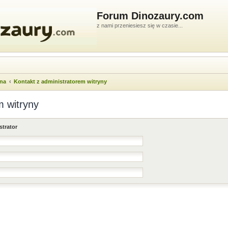
Forum Dinozaury.com
z nami przeniesiesz się w czasie...
wna
Kontakt z administratorem witryny
m witryny
strator