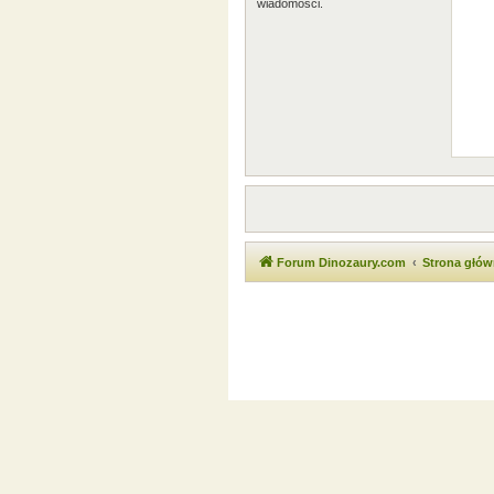
wiadomości.
Forum Dinozaury.com
Strona głó