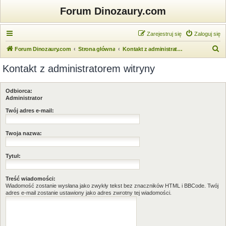
Forum Dinozaury.com
Zarejestruj się
Zaloguj się
S
Forum Dinozaury.com
Strona główna
Kontakt z administratorem witryny
z
Kontakt z administratorem witryny
u
k
Odbiorca:
a
Administrator
j
Twój adres e-mail:
Twoja nazwa:
Tytuł:
Treść wiadomości:
Wiadomość zostanie wysłana jako zwykły tekst bez znaczników HTML i BBCode. Twój
adres e-mail zostanie ustawiony jako adres zwrotny tej wiadomości.