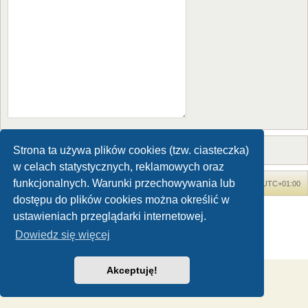
Strona ta używa plików cookies (tzw. ciasteczka)
w celach statystycznych, reklamowych oraz
funkcjonalnych. Warunki przechowywania lub
Forum Dinozaury.com
Strona główna
Strefa czasowa
UTC+01:00
dostępu do plików cookies można określić w
Dinozaury.com
© 2006-2020
ustawieniach przeglądarki internetowej.
Technologię dostarcza
phpBB
® Forum Software © phpBB Limited
Dowiedz się więcej
Polski pakiet językowy dostarcza
phpBB.pl
Zasady ochrony danych osobowych
|
Regulamin
Akceptuję!