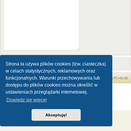
Strona ta używa plików cookies (tzw. ciasteczka)
w celach statystycznych, reklamowych oraz
funkcjonalnych. Warunki przechowywania lub
Forum Dinozaury.com
Strona główna
Strefa czasowa
UTC+01:00
dostępu do plików cookies można określić w
Dinozaury.com
© 2006-2020
ustawieniach przeglądarki internetowej.
Technologię dostarcza
phpBB
® Forum Software © phpBB Limited
Dowiedz się więcej
Polski pakiet językowy dostarcza
phpBB.pl
Zasady ochrony danych osobowych
|
Regulamin
Akceptuję!