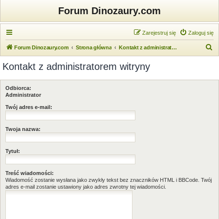
Forum Dinozaury.com
Zarejestruj się
Zaloguj się
S
Forum Dinozaury.com
Strona główna
Kontakt z administratorem witryny
z
Kontakt z administratorem witryny
u
k
Odbiorca:
a
Administrator
j
Twój adres e-mail:
Twoja nazwa:
Tytuł:
Treść wiadomości:
Wiadomość zostanie wysłana jako zwykły tekst bez znaczników HTML i BBCode. Twój
adres e-mail zostanie ustawiony jako adres zwrotny tej wiadomości.