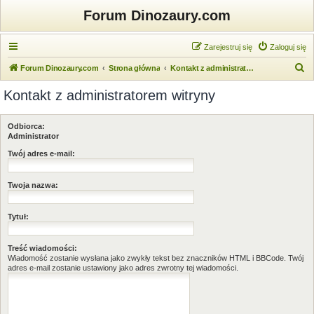
Forum Dinozaury.com
Zarejestruj się
Zaloguj się
S
Forum Dinozaury.com
Strona główna
Kontakt z administratorem witryny
z
Kontakt z administratorem witryny
u
k
Odbiorca:
a
Administrator
j
Twój adres e-mail:
Twoja nazwa:
Tytuł:
Treść wiadomości:
Wiadomość zostanie wysłana jako zwykły tekst bez znaczników HTML i BBCode. Twój
adres e-mail zostanie ustawiony jako adres zwrotny tej wiadomości.