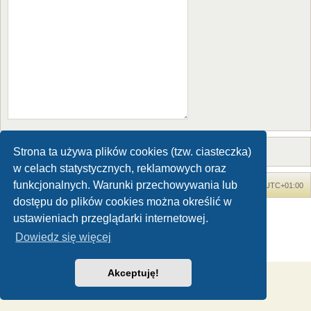
Strona ta używa plików cookies (tzw. ciasteczka)
w celach statystycznych, reklamowych oraz
funkcjonalnych. Warunki przechowywania lub
Forum Dinozaury.com
Strona główna
Strefa czasowa
UTC+01:00
dostępu do plików cookies można określić w
Dinozaury.com
© 2006-2020
ustawieniach przeglądarki internetowej.
Technologię dostarcza
phpBB
® Forum Software © phpBB Limited
Dowiedz się więcej
Polski pakiet językowy dostarcza
phpBB.pl
Zasady ochrony danych osobowych
|
Regulamin
Akceptuję!