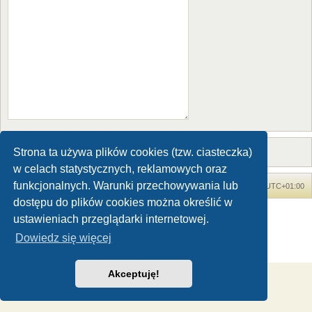
Strona ta używa plików cookies (tzw. ciasteczka)
w celach statystycznych, reklamowych oraz
funkcjonalnych. Warunki przechowywania lub
Forum Dinozaury.com
Strona główna
Strefa czasowa
UTC+01:00
dostępu do plików cookies można określić w
Dinozaury.com
© 2006-2020
ustawieniach przeglądarki internetowej.
Technologię dostarcza
phpBB
® Forum Software © phpBB Limited
Dowiedz się więcej
Polski pakiet językowy dostarcza
phpBB.pl
Zasady ochrony danych osobowych
|
Regulamin
Akceptuję!