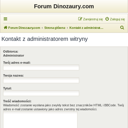
Forum Dinozaury.com
Zarejestruj się
Zaloguj się
S
Forum Dinozaury.com
Strona główna
Kontakt z administratorem witryny
z
Kontakt z administratorem witryny
u
k
Odbiorca:
a
Administrator
j
Twój adres e-mail:
Twoja nazwa:
Tytuł:
Treść wiadomości:
Wiadomość zostanie wysłana jako zwykły tekst bez znaczników HTML i BBCode. Twój
adres e-mail zostanie ustawiony jako adres zwrotny tej wiadomości.