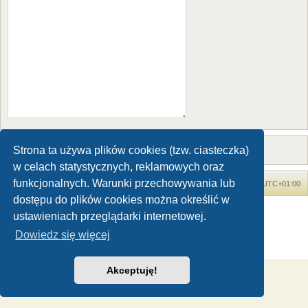
Strona ta używa plików cookies (tzw. ciasteczka)
w celach statystycznych, reklamowych oraz
funkcjonalnych. Warunki przechowywania lub
Forum Dinozaury.com
Strona główna
Strefa czasowa
UTC+01:00
dostępu do plików cookies można określić w
Dinozaury.com
© 2006-2020
ustawieniach przeglądarki internetowej.
Technologię dostarcza
phpBB
® Forum Software © phpBB Limited
Dowiedz się więcej
Polski pakiet językowy dostarcza
phpBB.pl
Zasady ochrony danych osobowych
|
Regulamin
Akceptuję!