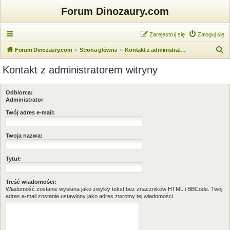
Forum Dinozaury.com
Zarejestruj się
Zaloguj się
S
Forum Dinozaury.com
Strona główna
Kontakt z administratorem witryny
z
Kontakt z administratorem witryny
u
k
Odbiorca:
a
Administrator
j
Twój adres e-mail:
Twoja nazwa:
Tytuł:
Treść wiadomości:
Wiadomość zostanie wysłana jako zwykły tekst bez znaczników HTML i BBCode. Twój
adres e-mail zostanie ustawiony jako adres zwrotny tej wiadomości.