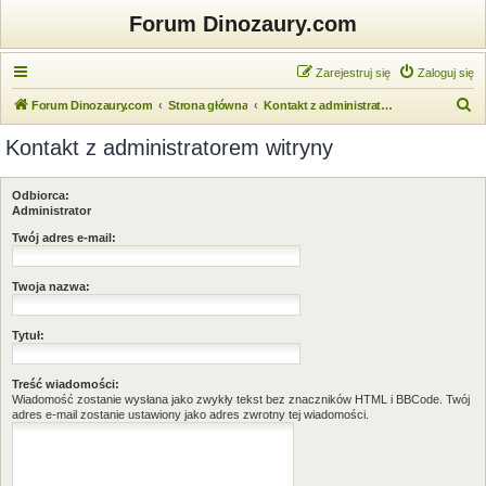
Forum Dinozaury.com
Zarejestruj się
Zaloguj się
S
Forum Dinozaury.com
Strona główna
Kontakt z administratorem witryny
z
Kontakt z administratorem witryny
u
k
Odbiorca:
a
Administrator
j
Twój adres e-mail:
Twoja nazwa:
Tytuł:
Treść wiadomości:
Wiadomość zostanie wysłana jako zwykły tekst bez znaczników HTML i BBCode. Twój
adres e-mail zostanie ustawiony jako adres zwrotny tej wiadomości.