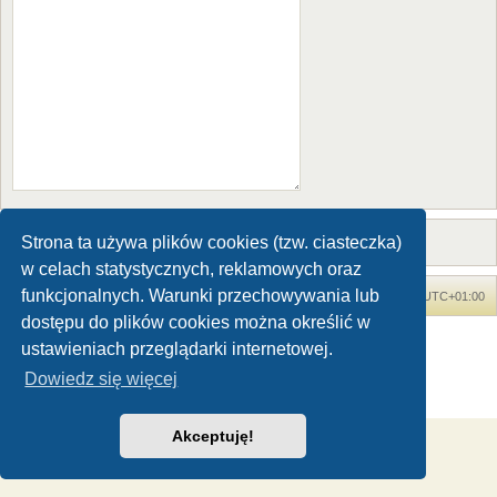
Strona ta używa plików cookies (tzw. ciasteczka)
w celach statystycznych, reklamowych oraz
funkcjonalnych. Warunki przechowywania lub
Forum Dinozaury.com
Strona główna
Strefa czasowa
UTC+01:00
dostępu do plików cookies można określić w
Dinozaury.com
© 2006-2020
ustawieniach przeglądarki internetowej.
Technologię dostarcza
phpBB
® Forum Software © phpBB Limited
Dowiedz się więcej
Polski pakiet językowy dostarcza
phpBB.pl
Zasady ochrony danych osobowych
|
Regulamin
Akceptuję!