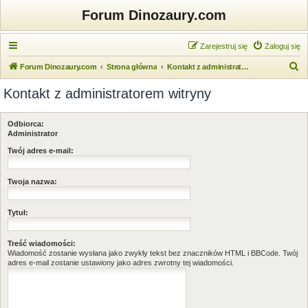
Forum Dinozaury.com
Zarejestruj się
Zaloguj się
S
Forum Dinozaury.com
Strona główna
Kontakt z administratorem witryny
z
Kontakt z administratorem witryny
u
k
Odbiorca:
a
Administrator
j
Twój adres e-mail:
Twoja nazwa:
Tytuł:
Treść wiadomości:
Wiadomość zostanie wysłana jako zwykły tekst bez znaczników HTML i BBCode. Twój
adres e-mail zostanie ustawiony jako adres zwrotny tej wiadomości.