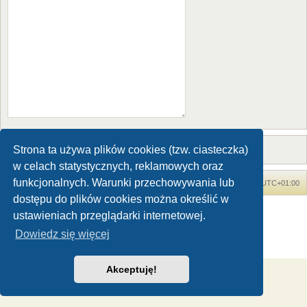
Strona ta używa plików cookies (tzw. ciasteczka)
w celach statystycznych, reklamowych oraz
funkcjonalnych. Warunki przechowywania lub
Forum Dinozaury.com
Strona główna
Strefa czasowa
UTC+01:00
dostępu do plików cookies można określić w
Dinozaury.com
© 2006-2020
ustawieniach przeglądarki internetowej.
Technologię dostarcza
phpBB
® Forum Software © phpBB Limited
Dowiedz się więcej
Polski pakiet językowy dostarcza
phpBB.pl
Zasady ochrony danych osobowych
|
Regulamin
Akceptuję!