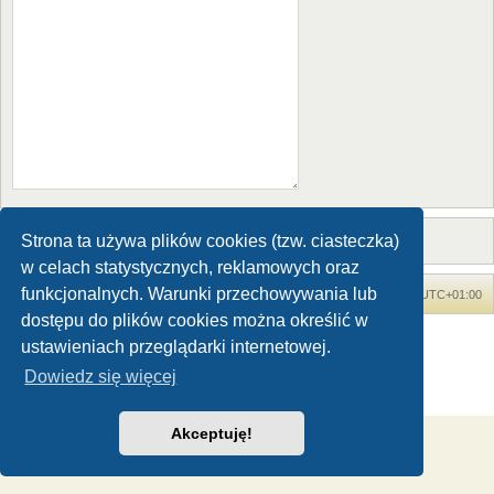
Strona ta używa plików cookies (tzw. ciasteczka)
w celach statystycznych, reklamowych oraz
funkcjonalnych. Warunki przechowywania lub
Forum Dinozaury.com
Strona główna
Strefa czasowa
UTC+01:00
dostępu do plików cookies można określić w
Dinozaury.com
© 2006-2020
ustawieniach przeglądarki internetowej.
Technologię dostarcza
phpBB
® Forum Software © phpBB Limited
Dowiedz się więcej
Polski pakiet językowy dostarcza
phpBB.pl
Zasady ochrony danych osobowych
|
Regulamin
Akceptuję!