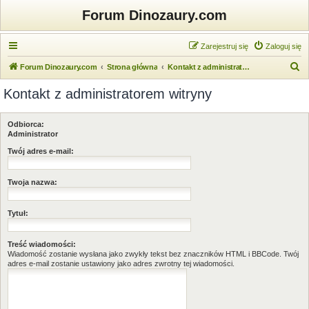
Forum Dinozaury.com
Zarejestruj się
Zaloguj się
S
Forum Dinozaury.com
Strona główna
Kontakt z administratorem witryny
z
Kontakt z administratorem witryny
u
k
Odbiorca:
a
Administrator
j
Twój adres e-mail:
Twoja nazwa:
Tytuł:
Treść wiadomości:
Wiadomość zostanie wysłana jako zwykły tekst bez znaczników HTML i BBCode. Twój
adres e-mail zostanie ustawiony jako adres zwrotny tej wiadomości.