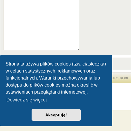
Strona ta używa plików cookies (tzw. ciasteczka)
w celach statystycznych, reklamowych oraz
funkcjonalnych. Warunki przechowywania lub
Forum Dinozaury.com
Strona główna
Strefa czasowa
UTC+01:00
dostępu do plików cookies można określić w
Dinozaury.com
© 2006-2020
ustawieniach przeglądarki internetowej.
Technologię dostarcza
phpBB
® Forum Software © phpBB Limited
Dowiedz się więcej
Polski pakiet językowy dostarcza
phpBB.pl
Zasady ochrony danych osobowych
|
Regulamin
Akceptuję!