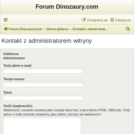
Forum Dinozaury.com
Zarejestruj się
Zaloguj się
S
Forum Dinozaury.com
Strona główna
Kontakt z administratorem witryny
z
Kontakt z administratorem witryny
u
k
Odbiorca:
a
Administrator
j
Twój adres e-mail:
Twoja nazwa:
Tytuł:
Treść wiadomości:
Wiadomość zostanie wysłana jako zwykły tekst bez znaczników HTML i BBCode. Twój
adres e-mail zostanie ustawiony jako adres zwrotny tej wiadomości.