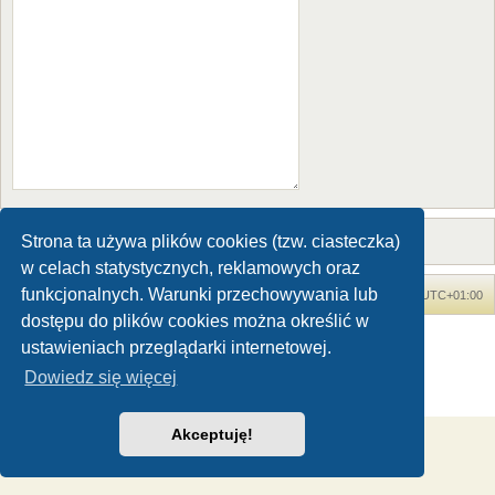
Strona ta używa plików cookies (tzw. ciasteczka)
w celach statystycznych, reklamowych oraz
funkcjonalnych. Warunki przechowywania lub
Forum Dinozaury.com
Strona główna
Strefa czasowa
UTC+01:00
dostępu do plików cookies można określić w
Dinozaury.com
© 2006-2020
ustawieniach przeglądarki internetowej.
Technologię dostarcza
phpBB
® Forum Software © phpBB Limited
Dowiedz się więcej
Polski pakiet językowy dostarcza
phpBB.pl
Zasady ochrony danych osobowych
|
Regulamin
Akceptuję!