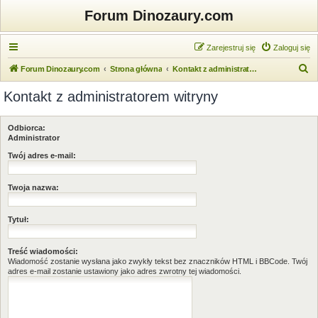
Forum Dinozaury.com
Zarejestruj się
Zaloguj się
S
Forum Dinozaury.com
Strona główna
Kontakt z administratorem witryny
z
Kontakt z administratorem witryny
u
k
Odbiorca:
a
Administrator
j
Twój adres e-mail:
Twoja nazwa:
Tytuł:
Treść wiadomości:
Wiadomość zostanie wysłana jako zwykły tekst bez znaczników HTML i BBCode. Twój
adres e-mail zostanie ustawiony jako adres zwrotny tej wiadomości.