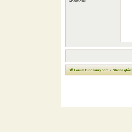
wiadomości.
Forum Dinozaury.com
Strona głó