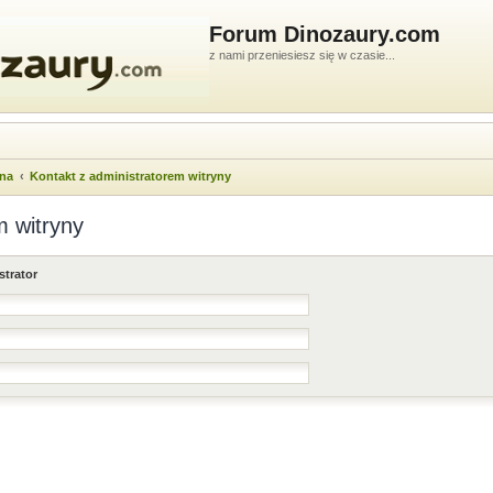
Forum Dinozaury.com
z nami przeniesiesz się w czasie...
wna
Kontakt z administratorem witryny
m witryny
strator