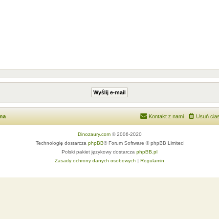
wna
Kontakt z nami
Usuń cias
Dinozaury.com
© 2006-2020
Technologię dostarcza
phpBB
® Forum Software © phpBB Limited
Polski pakiet językowy dostarcza
phpBB.pl
Zasady ochrony danych osobowych
|
Regulamin