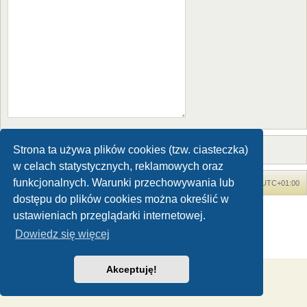
Strona ta używa plików cookies (tzw. ciasteczka)
w celach statystycznych, reklamowych oraz
funkcjonalnych. Warunki przechowywania lub
Forum Dinozaury.com
Strona główna
Strefa czasowa
UTC+01:00
dostępu do plików cookies można określić w
Dinozaury.com
© 2006-2020
ustawieniach przeglądarki internetowej.
Technologię dostarcza
phpBB
® Forum Software © phpBB Limited
Dowiedz się więcej
Polski pakiet językowy dostarcza
phpBB.pl
Zasady ochrony danych osobowych
|
Regulamin
Akceptuję!