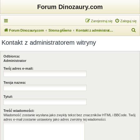
Forum Dinozaury.com
Zarejestruj się
Zaloguj się
S
Forum Dinozaury.com
Strona główna
Kontakt z administratorem witryny
z
Kontakt z administratorem witryny
u
k
Odbiorca:
a
Administrator
j
Twój adres e-mail:
Twoja nazwa:
Tytuł:
Treść wiadomości:
Wiadomość zostanie wysłana jako zwykły tekst bez znaczników HTML i BBCode. Twój
adres e-mail zostanie ustawiony jako adres zwrotny tej wiadomości.